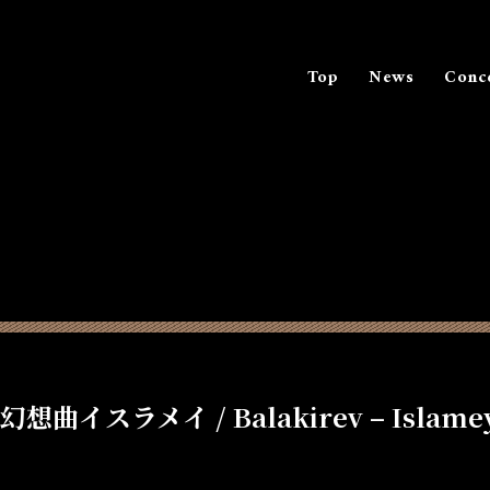
Top
News
Conc
スラメイ / Balakirev – Islamey “