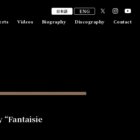
ENG
日本語
erts
Videos
Biography
Discography
Contact
出演/取材依頼
ファンレター
メッセージ
Fantaisie