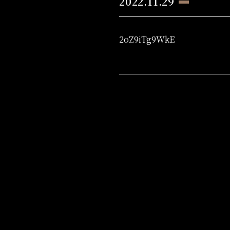
2022.11.29
2oZ9iTg9WkE