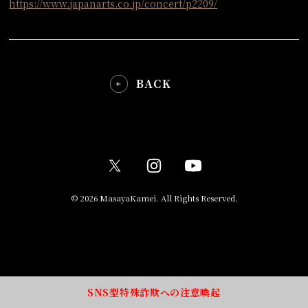
https://www.japanarts.co.jp/concert/p2209/
BACK
© 2026 MasayaKamei. All Rights Reserved.
SNS型特殊詐欺への注意喚起