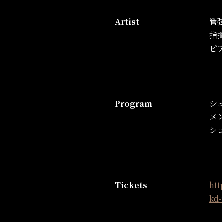
Artist
管
指
ピ
Program
シ
メ
シ
Tickets
htt
kd-