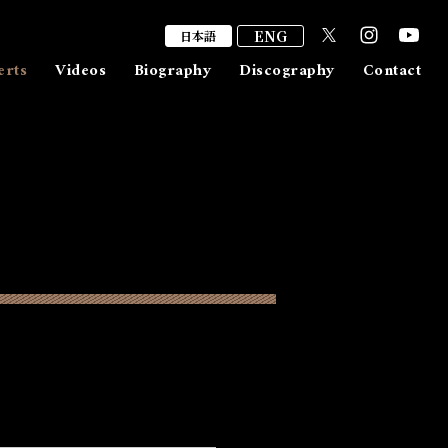
ENG
日本語
erts
Videos
Biography
Discography
Contact
出演/取材依頼
ファンレター
メッセージ