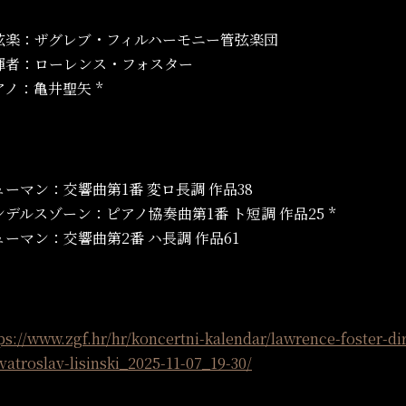
弦楽：ザグレブ・フィルハーモニー管弦楽団
揮者：ローレンス・フォスター
アノ：亀井聖矢 *
ューマン：交響曲第1番 変ロ長調 作品38
ンデルスゾーン：ピアノ協奏曲第1番 ト短調 作品25 *
ューマン：交響曲第2番 ハ長調 作品61
ps://www.zgf.hr/hr/koncertni-kalendar/lawrence-foster-di
vatroslav-lisinski_2025-11-07_19-30/