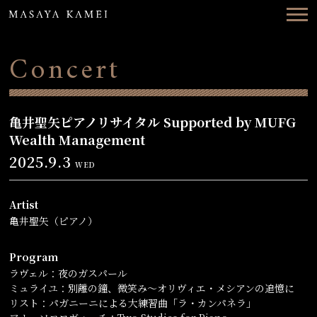
Top
News
Concert
Concerts
Videos
亀井聖矢ピアノリサイタル Supported by MUFG
Wealth Management
Biography
2025.9.3
WED
Discography
Artist
Contact
亀井聖矢（ピアノ）
Program
ENG
日本語
ラヴェル：夜のガスパール
ミュライユ：別離の鐘、微笑み〜オリヴィエ・メシアンの追憶に
リスト：パガニーニによる大練習曲「ラ・カンパネラ」