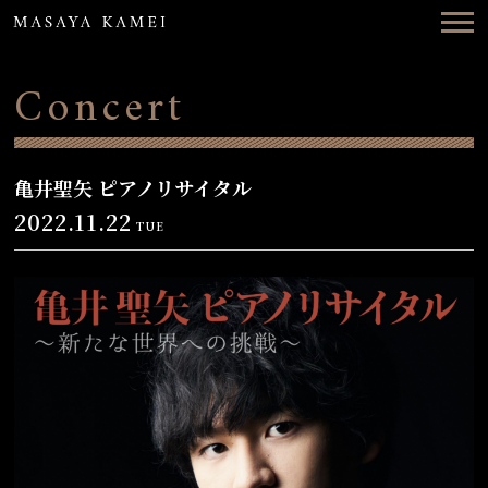
Top
News
Concert
Concerts
Videos
亀井聖矢 ピアノリサイタル
2022.11.22
TUE
Biography
Discography
Contact
ENG
日本語