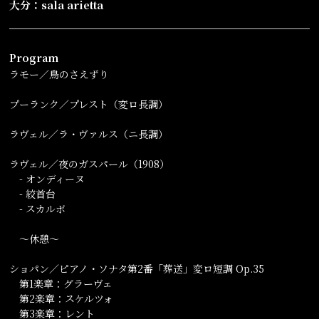
大分：sala arietta
Program
ラモー／鳥のさえずり
プーランク／プレスト（変ロ長調）
ラヴェル／ラ・ヴァルス（ニ長調）
ラヴェル／夜のガスパール（1908）
- オンディーヌ
- 絞首台
- スカルボ
～休憩～
ショパン／ピアノ・ソナタ第2番「葬送」変ロ短調 Op.35
第1楽章：グラーヴェ
第2楽章：スケルツォ
第3楽章：レント