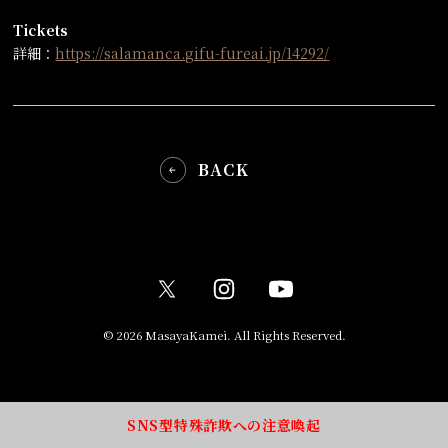
Tickets
詳細：
https://salamanca.gifu-fureai.jp/14292/
BACK
© 2026 MasayaKamei. All Rights Reserved.
SNS型特殊詐欺への注意喚起