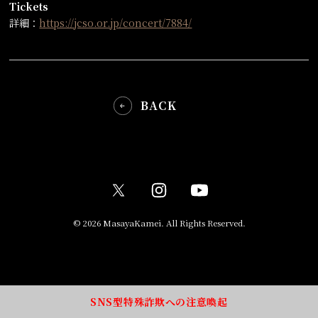
Tickets
詳細：
https://jcso.or.jp/concert/7884/
BACK
© 2026 MasayaKamei. All Rights Reserved.
SNS型特殊詐欺への注意喚起